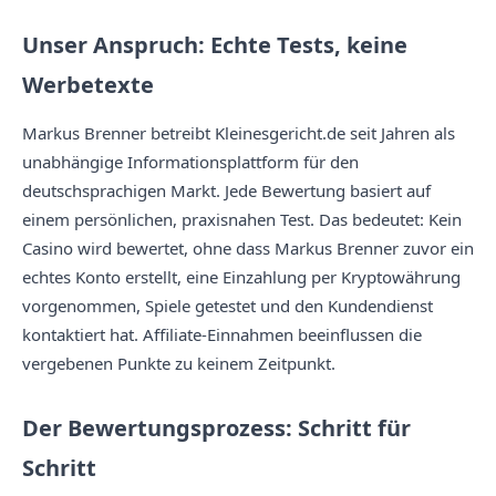
Unser Anspruch: Echte Tests, keine
Werbetexte
Markus Brenner betreibt Kleinesgericht.de seit Jahren als
unabhängige Informationsplattform für den
deutschsprachigen Markt. Jede Bewertung basiert auf
einem persönlichen, praxisnahen Test. Das bedeutet: Kein
Casino wird bewertet, ohne dass Markus Brenner zuvor ein
echtes Konto erstellt, eine Einzahlung per Kryptowährung
vorgenommen, Spiele getestet und den Kundendienst
kontaktiert hat. Affiliate-Einnahmen beeinflussen die
vergebenen Punkte zu keinem Zeitpunkt.
Der Bewertungsprozess: Schritt für
Schritt