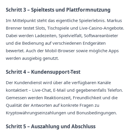
Schritt 3 – Spieltests und Plattformnutzung
Im Mittelpunkt steht das eigentliche Spielerlebnis. Markus
Brenner testet Slots, Tischspiele und Live-Casino-Angebote.
Dabei werden Ladezeiten, Spielvielfalt, Softwareanbieter
und die Bedienung auf verschiedenen Endgeräten
bewertet. Auch der Mobil-Browser sowie mögliche Apps
werden ausgiebig genutzt.
Schritt 4 – Kundensupport-Test
Der Kundendienst wird über alle verfügbaren Kanäle
kontaktiert – Live-Chat, E-Mail und gegebenenfalls Telefon.
Gemessen werden Reaktionszeit, Freundlichkeit und die
Qualität der Antworten auf konkrete Fragen zu
Kryptowährungseinzahlungen und Bonusbedingungen.
Schritt 5 – Auszahlung und Abschluss